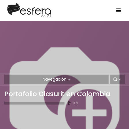
Navegación
Portafolio Glasurit en Colombia
0
%