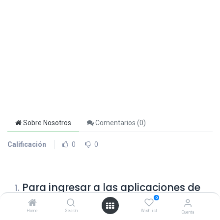
Sobre Nosotros
Comentarios (
0
)
Calificación
0
0
Para ingresar a las aplicaciones de
1
.
Google desde el computador, debo:
0
Home
Search
Wishlist
Cuenta