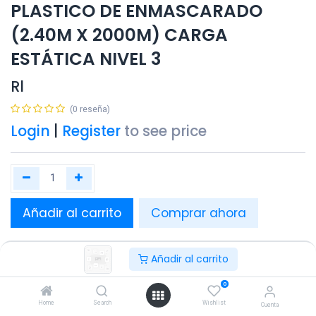
PLASTICO DE ENMASCARADO
(2.40M X 2000M) CARGA
ESTÁTICA NIVEL 3
Rl
(0 reseña)
Login
|
Register
to see price
Añadir al carrito
Comprar ahora
Añadir a lista de deseos
Añadir al carrito
Este producto tomará un tiempo aprox. de entrega de 48
horas.
0
Home
Search
Wishlist
Cuenta
Compartir