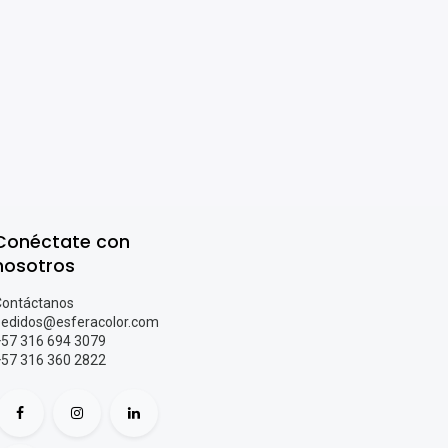
Conéctate con
nosotros
ontáctanos
edidos@esferacolor.com
57 316 694 3079
+57 316 360 2822