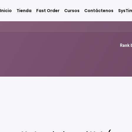
Inicio
Tienda
Fast Order
Cursos
Contáctenos
SysTi
Rank b