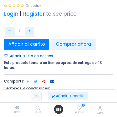
(0 reseña)
Login
|
Register
to see price
Añadir al carrito
Comprar ahora
Añadir a lista de deseos
Este producto tomará un tiempo aprox. de entrega de 48
horas.
Compartir
Terminos y condiciones:
Añadir al carrito
0
100% original
Devolución en
Entrega
Home
Search
Wishlist
un plazo de 30
gratuita en
Cuenta