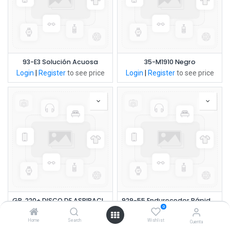
93-E3 Solución Acuosa
35-M1910 Negro
Login
|
Register
to see price
Login
|
Register
to see price
GR. 220+ DISCO DE ASPIRACIÓN LIMPIA HOOKIT 6 CUBITRON II
929-55 Endurecedor Rápido Primer HS - 2.5 Lt
0
Login
|
Register
to see price
Login
|
Register
to see price
Home
Search
Wishlist
Cuenta