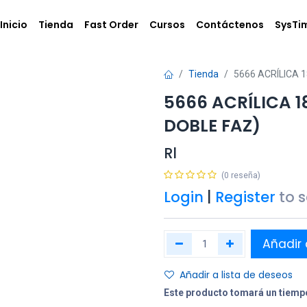
Inicio
Tienda
Fast Order
Cursos
Contáctenos
SysTi
Tienda
5666 ACRÍLICA 
5666 ACRÍLICA 1
DOBLE FAZ)
Rl
(0 reseña)
Login
|
Register
to 
Añadir 
Añadir a lista de deseos
Este producto tomará un tiempo