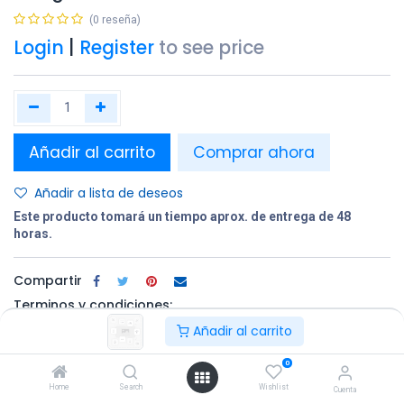
(0 reseña)
Login
|
Register
to see price
Añadir al carrito
Comprar ahora
Añadir a lista de deseos
Este producto tomará un tiempo aprox. de entrega de 48
horas.
Compartir
Terminos y condiciones:
Añadir al carrito
0
100% original
Devolución en
Entrega
Home
Search
Wishlist
un plazo de 30
gratuita en
Cuenta