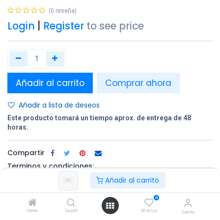
(0 reseña)
Login
|
Register
to see price
Añadir al carrito
Comprar ahora
Añadir a lista de deseos
Este producto tomará un tiempo aprox. de entrega de 48
horas.
Compartir
Terminos y condiciones:
Añadir al carrito
0
100% original
Devolución en
Entrega
Home
Search
Wishlist
un plazo de 30
gratuita en
Cuenta