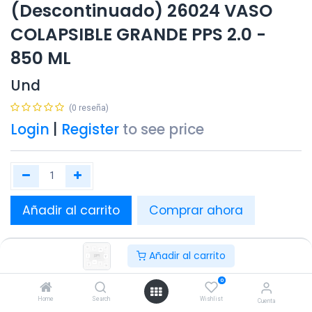
(Descontinuado) 26024 VASO
COLAPSIBLE GRANDE PPS 2.0 -
850 ML
Und
(0 reseña)
Login
|
Register
to see price
Añadir al carrito
Comprar ahora
Añadir a lista de deseos
Añadir al carrito
Este producto tomará un tiempo aprox. de entrega de 48
horas.
0
Home
Search
Wishlist
Cuenta
Compartir