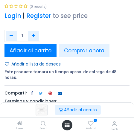
(0 reseña)
Login
|
Register
to see price
Añadir al carrito
Comprar ahora
Añadir a lista de deseos
Este producto tomará un tiempo aprox. de entrega de 48
horas.
Compartir
Terminos y condiciones:
Añadir al carrito
0
100% original
Devolución en
Entrega
Home
Search
Wishlist
un plazo de 30
gratuita en
Cuenta