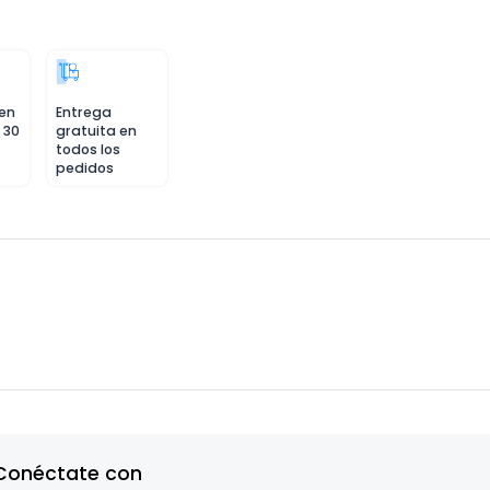
 en
Entrega
 30
gratuita en
todos los
pedidos
Conéctate con