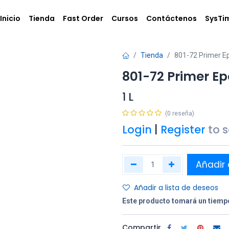
Inicio
Tienda
Fast Order
Cursos
Contáctenos
SysTi
Tienda
801-72 Primer E
801-72 Primer E
1 L
(0 reseña)
Login
|
Register
to 
Añadir 
Añadir a lista de deseos
Este producto tomará un tiempo
Compartir