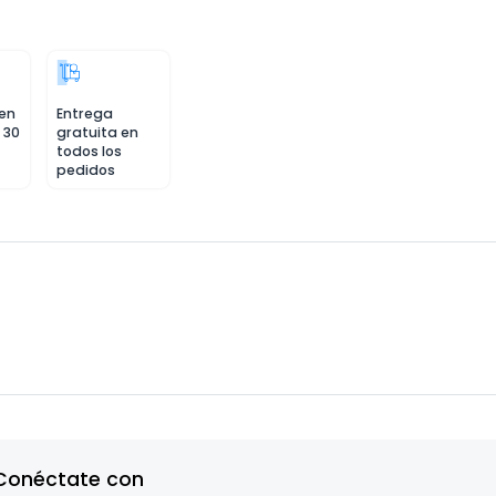
 en
Entrega
 30
gratuita en
todos los
pedidos
Conéctate con