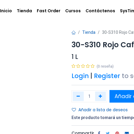
Inicio
Tienda
Fast Order
Cursos
Contáctenos
SysTi
Tienda
30-S310 Rojo Ca
30-S310 Rojo Ca
1 L
(0 reseña)
Login
|
Register
to 
Añadir 
Añadir a lista de deseos
Este producto tomará un tiempo
Compartir