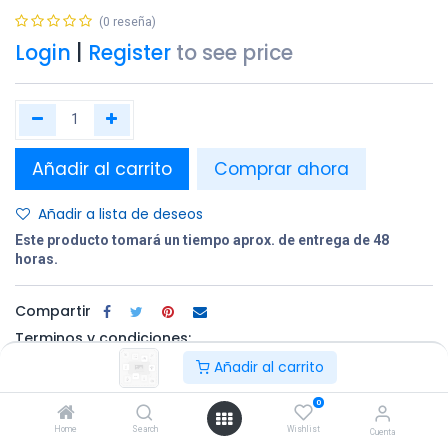
(0 reseña)
Login
|
Register
to see price
Añadir al carrito
Comprar ahora
Añadir a lista de deseos
Este producto tomará un tiempo aprox. de entrega de 48
horas.
Compartir
Terminos y condiciones:
Añadir al carrito
0
100% original
Devolución en
Entrega
Home
Search
Wishlist
un plazo de 30
gratuita en
Cuenta