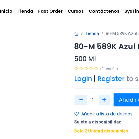
Inicio
Tienda
Fast Order
Cursos
Contáctenos
SysTi
Tienda
80-M 589K Azul 
80-M 589K Azul 
500 Ml
(0 reseña)
Login
|
Register
to 
Añadir 
Añadir a lista de deseos
Sujeto a disponibilidad
Solo 2 Unidad disponibles.