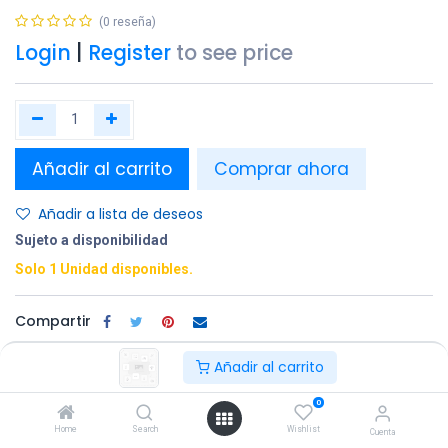
(0 reseña)
Login
|
Register
to see price
Añadir al carrito
Comprar ahora
Añadir a lista de deseos
Sujeto a disponibilidad
Solo 1 Unidad disponibles.
Compartir
Terminos y condiciones:
Añadir al carrito
0
100% original
Devolución en
Entrega
Home
Search
Wishlist
Cuenta
un plazo de 30
gratuita en