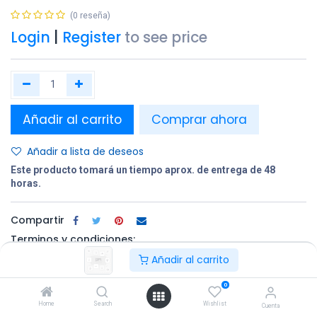
(0 reseña)
Login
|
Register
to see price
Añadir al carrito
Comprar ahora
Añadir a lista de deseos
Este producto tomará un tiempo aprox. de entrega de 48
horas.
Compartir
Terminos y condiciones:
Añadir al carrito
0
100% original
Devolución en
Entrega
Home
Search
Wishlist
un plazo de 30
gratuita en
Cuenta